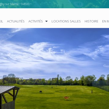
gny sur Marne • 94500 •
IL
ACTUALITÉS
ACTIVITÉS
LOCATIONS SALLES
HISTOIRE
EN 