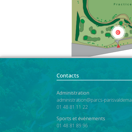
Contacts
Administration
administration@parcs-parisvaldemar
01 48 81 11 22
Sports et événements
01 48 81 89 96