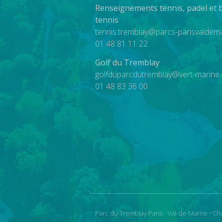
Renseignements tennis, padel et 
tennis
tennis.tremblay@parcs-parisvaldema
01 48 81 11 22
Golf du Tremblay
golfduparcdutremblay@vert-marine
01 48 83 36 00
Parc du Tremblay Paris - Val-de-Marne • Ch