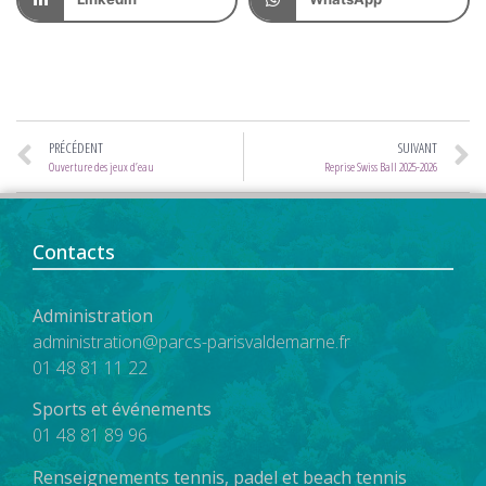
PRÉCÉDENT
SUIVANT
Ouverture des jeux d’eau
Reprise Swiss Ball 2025-2026
Contacts
Administration
administration@parcs-parisvaldemarne.fr
01 48 81 11 22
Sports et événements
01 48 81 89 96
Renseignements tennis, padel et beach tennis