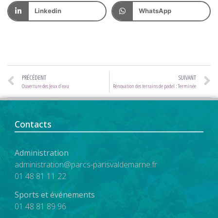
Linkedin
WhatsApp
PRÉCÉDENT
SUIVANT
Ouverture des Jeux d’eau
Rénovation des terrains de padel : Terminée
Contacts
Administration
administration@parcs-parisvaldemarne.fr
01 48 81 11 22
Sports et événements
01 48 81 89 96