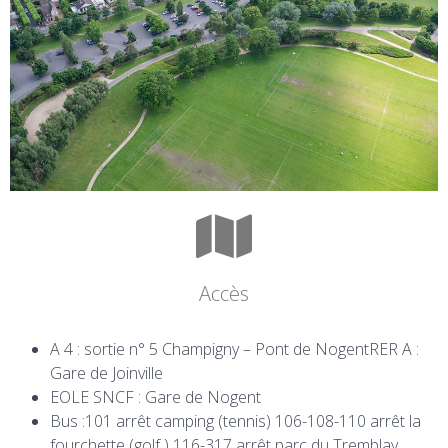
Accès
A 4 : sortie n° 5 Champigny – Pont de NogentRER A :
Gare de Joinville
EOLE SNCF : Gare de Nogent
Bus :101 arrêt camping (tennis) 106-108-110 arrêt la
fourchette (golf ) 116-317 arrêt parc du Tremblay